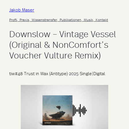
Jakob Maser
Profil,
Praxis,
Wissenstransfer,
Publikationen,
Musik,
Kontakt
Downslow – Vintage Vessel
(Original & NonComfort’s
Voucher Vulture Remix)
tiw#48
·
Trust in Wax (Antitype)
·
2025
·
Single
|
Digital