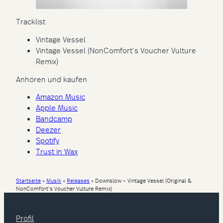
Tracklist
Vintage Vessel
Vintage Vessel (NonComfort’s Voucher Vulture
Remix)
Anhören und kaufen
Amazon Music
Apple Music
Bandcamp
Deezer
Spotify
Trust in Wax
Startseite
»
Musik
»
Releases
»
Downslow – Vintage Vessel (Original &
NonComfort’s Voucher Vulture Remix)
Profil