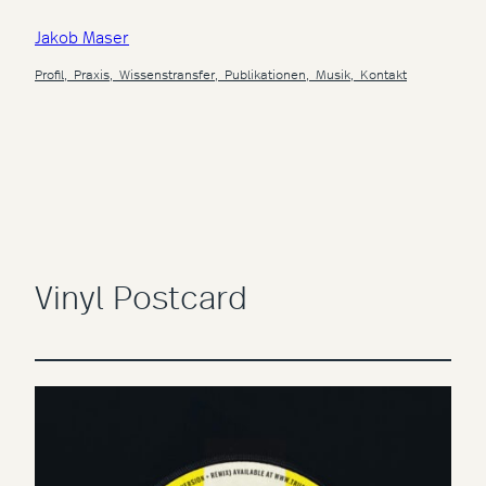
Zum
Jakob Maser
Inhalt
springen
Profil,
Praxis,
Wissenstransfer,
Publikationen,
Musik,
Kontakt
Vinyl Postcard