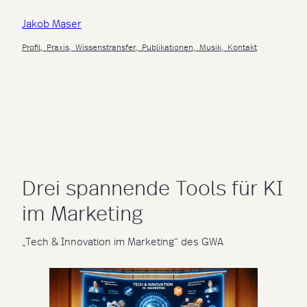
Zum
Jakob Maser
Inhalt
springen
Profil,
Praxis,
Wissenstransfer,
Publikationen,
Musik,
Kontakt
Drei spannende Tools für KI
im Marketing
„Tech & Innovation im Marketing“ des GWA