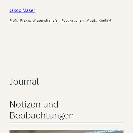
Zum
Jakob Maser
Inhalt
springen
Profil,
Praxis,
Wissenstransfer,
Publikationen,
Musik,
Kontakt
Journal
Notizen und
Beobachtungen