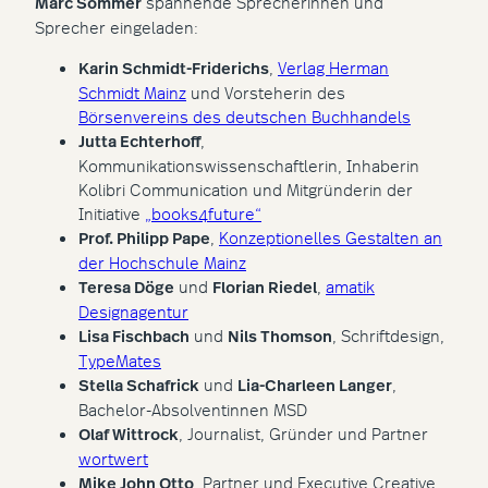
Marc Sommer
spannende Sprecherinnen und
Sprecher eingeladen:
Karin Schmidt-Friderichs
,
Verlag Herman
Schmidt Mainz
und Vorsteherin des
Börsenvereins des deutschen Buchhandels
Jutta Echterhoff
,
Kommunikationswissenschaftlerin, Inhaberin
Kolibri Communication und Mitgründerin der
Initiative
„books4future“
Prof. Philipp Pape
,
Konzeptionelles Gestalten an
der Hochschule Mainz
Teresa Döge
und
Florian Riedel
,
amatik
Designagentur
Lisa Fischbach
und
Nils Thomson
, Schriftdesign,
TypeMates
Stella Schafrick
und
Lia-Charleen Langer
,
Bachelor-Absolventinnen MSD
Olaf Wittrock
, Journalist, Gründer und Partner
wortwert
Mike John Otto
, Partner und Executive Creative