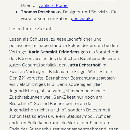
Director,
Artificial Rome
Thomas Poschauko
, Designer und Spezialist für
visuelle Kommunikation,
poschauko
Lesen für die Zukunft
Lesen als Schlüssel zu gesellschaftlicher und
politischer Teilhabe stand im Fokus der ersten beiden
Vorträge.
Karin Schmidt-Friderichs
gab als Vorsteherin
des Börsenvereins des deutschen Buchhandels einen
guten Gesamtüberblick, den
Jutta Echterhoff
im
zweiten Vortrag mit Blick auf die Frage „Wie liest die
Gen Z?“ vertiefte. Bei näherer Betrachtung zeigt sich
ein vielschichtiges Bild. Denn sowenig es „die“
Jugendlichen gibt, so wenig stimmen pauschale
Zuschreibungen wie „Gen-Z liest nur noch am
Bildschirm“. So sind Bücher bei Teilen der
Jugendlichen nicht nur „hip“, sondern Belesenheit
schon fast so etwas wie ein Statussymbol. Auf der
anderen Seite kann rund ein Viertel der Kinder am
Ende der Grundschulzeit nicht sinnentnehmend lesen.