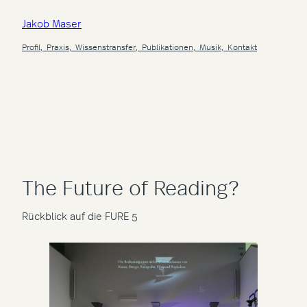
Zum
Jakob Maser
Inhalt
springen
Profil,
Praxis,
Wissenstransfer,
Publikationen,
Musik,
Kontakt
The Future of Reading?
Rückblick auf die FURE 5